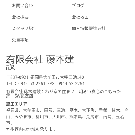
お問い合わせ
ブログ
会社概要
会社地図
スタッフ紹介
個人情報保護方針
免責事項
有限会社 藤本建
設
〒837-0921 福岡県大牟田市大字三池140
TEL： 0944-53-2261 FAX : 0944-53-2264
有限会社 藤本建設：わが家の住まい 明るい真心のこもった
家 SW認定店
施工エリア
福岡県、大牟田市、田隈、三池、歴木、大正町、手鎌、甘木、今
山、みやま市、柳川市、大川市、熊本県、荒尾市、南関、玉名
市、
九州管内の地域も承ります。