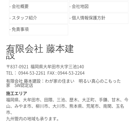
会社概要
会社地図
スタッフ紹介
個人情報保護方針
免責事項
有限会社 藤本建
設
〒837-0921 福岡県大牟田市大字三池140
TEL： 0944-53-2261 FAX : 0944-53-2264
有限会社 藤本建設：わが家の住まい 明るい真心のこもった
家 SW認定店
施工エリア
福岡県、大牟田市、田隈、三池、歴木、大正町、手鎌、甘木、今
山、みやま市、柳川市、大川市、熊本県、荒尾市、南関、玉名
市、
九州管内の地域も承ります。