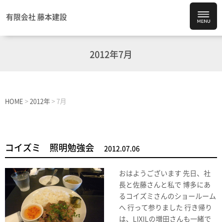
有限会社 藤本建設
2012年7月
HOME
>
2012年
>
7月
コイズミ 照明勉強会
2012.07.06
おはようございます 先日、社
長と佐藤さんと私で 博多にあ
るコイズミさんのショールーム
へ 行って参りました 行き帰り
は、LIXILの増田さんも一緒で