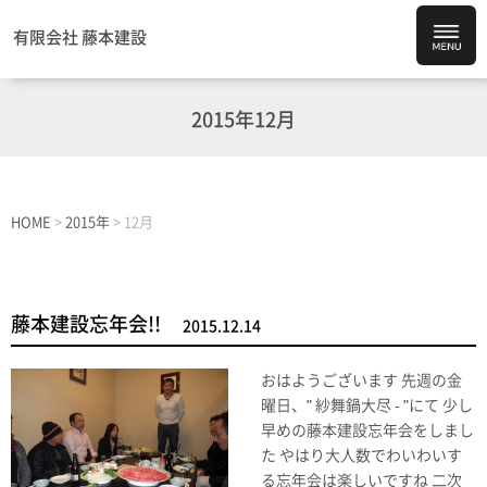
有限会社 藤本建設
2015年12月
HOME
>
2015年
>
12月
藤本建設忘年会!!
2015.12.14
おはようございます 先週の金
曜日、" 紗舞鍋大尽 - "にて 少し
早めの藤本建設忘年会をしまし
た やはり大人数でわいわいす
る忘年会は楽しいですね 二次