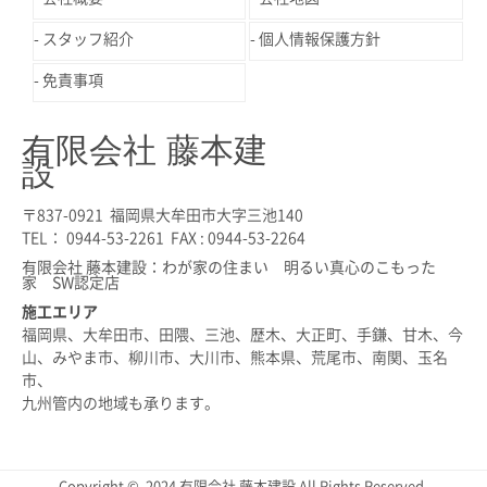
スタッフ紹介
個人情報保護方針
免責事項
有限会社 藤本建
設
〒837-0921 福岡県大牟田市大字三池140
TEL： 0944-53-2261 FAX : 0944-53-2264
有限会社 藤本建設：わが家の住まい 明るい真心のこもった
家 SW認定店
施工エリア
福岡県、大牟田市、田隈、三池、歴木、大正町、手鎌、甘木、今
山、みやま市、柳川市、大川市、熊本県、荒尾市、南関、玉名
市、
九州管内の地域も承ります。
Copyright © 2024 有限会社 藤本建設 All Rights Reserved.